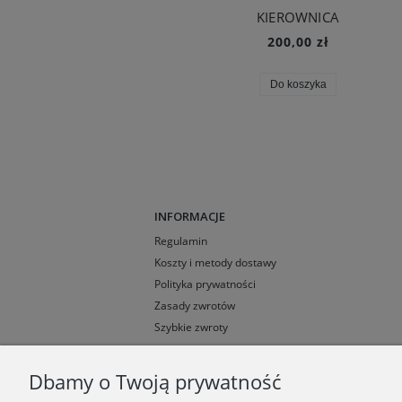
KIEROWNICA
200,00 zł
Do koszyka
INFORMACJE
Regulamin
Koszty i metody dostawy
Polityka prywatności
Zasady zwrotów
Szybkie zwroty
Dbamy o Twoją prywatność