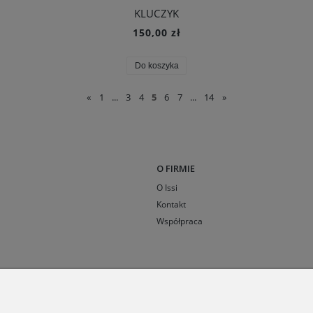
KLUCZYK
150,00 zł
Do koszyka
«
1
...
3
4
5
6
7
...
14
»
O FIRMIE
O Issi
Kontakt
Współpraca