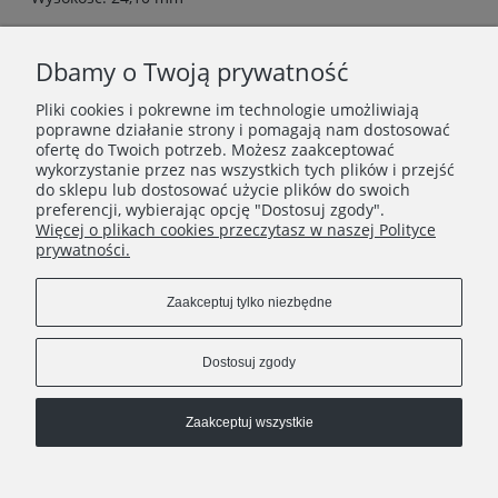
Szerokość: 26 mm
Dbamy o Twoją prywatność
długość naszyjnika ok 45 cm
Biżuteria pakowana w ozdobne pudełeczko
Pliki cookies i pokrewne im technologie umożliwiają
poprawne działanie strony i pomagają nam dostosować
ofertę do Twoich potrzeb. Możesz zaakceptować
wykorzystanie przez nas wszystkich tych plików i przejść
INFORMACJE
do sklepu lub dostosować użycie plików do swoich
preferencji, wybierając opcję "Dostosuj zgody".
Więcej o plikach cookies przeczytasz w naszej Polityce
O FIRMIE
prywatności.
Zaakceptuj tylko niezbędne
Dostosuj zgody
Zaakceptuj wszystkie
Pokaż pełną wersję strony