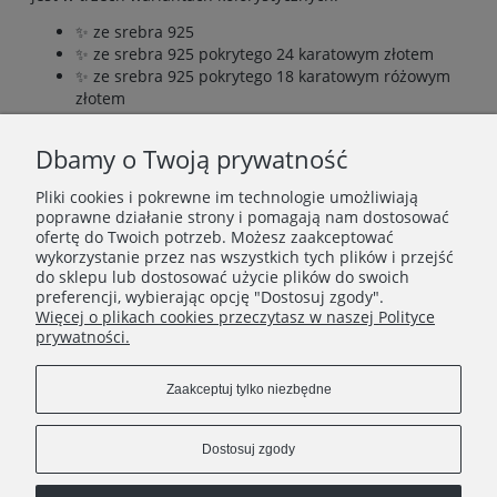
✨ ze srebra 925
✨ ze srebra 925 pokrytego 24 karatowym złotem
✨ ze srebra 925 pokrytego 18 karatowym różowym
złotem
Wymiary zawieszki: 12 x 20 mm
Dbamy o Twoją prywatność
Delikatny łańcuszek typu pancerka pięknie układa się na
dekolcie, podkreślając lekkość i elegancję całej formy.
Pliki cookies i pokrewne im technologie umożliwiają
poprawne działanie strony i pomagają nam dostosować
ofertę do Twoich potrzeb. Możesz zaakceptować
wykorzystanie przez nas wszystkich tych plików i przejść
INFORMACJE
do sklepu lub dostosować użycie plików do swoich
preferencji, wybierając opcję "Dostosuj zgody".
Więcej o plikach cookies przeczytasz w naszej Polityce
O FIRMIE
prywatności.
Zaakceptuj tylko niezbędne
Dostosuj zgody