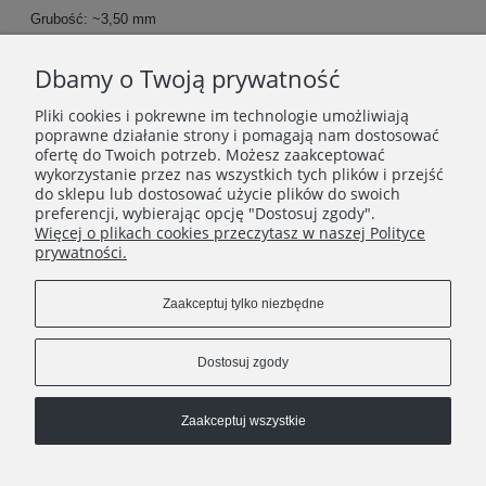
Grubość: ~3,50 mm
Długość przerwy: ~3,6 mm
Dbamy o Twoją prywatność
Biżuteria pakowana w ozdobne pudełeczko firmowe.
Pliki cookies i pokrewne im technologie umożliwiają
poprawne działanie strony i pomagają nam dostosować
ofertę do Twoich potrzeb. Możesz zaakceptować
wykorzystanie przez nas wszystkich tych plików i przejść
INFORMACJE
do sklepu lub dostosować użycie plików do swoich
preferencji, wybierając opcję "Dostosuj zgody".
Więcej o plikach cookies przeczytasz w naszej Polityce
O FIRMIE
prywatności.
Zaakceptuj tylko niezbędne
Dostosuj zgody
Zaakceptuj wszystkie