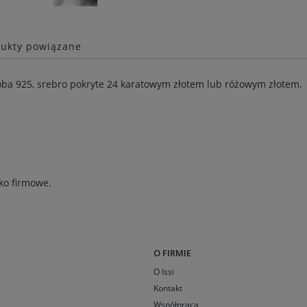
ukty powiązane
óba 925, srebro pokryte 24 karatowym złotem lub różowym złotem.
ko firmowe.
O FIRMIE
O Issi
Kontakt
Współpraca