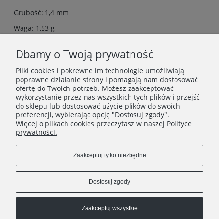
Grubość: 1,4 mm
Waga: 1,53 g
Pakowane w pudełeczko firmowe.
Dbamy o Twoją prywatność
Dostępne w wersji ze srebra 925, srebra pokrytego 24ct
złotem i różowym złotem.
Pliki cookies i pokrewne im technologie umożliwiają
poprawne działanie strony i pomagają nam dostosować
ofertę do Twoich potrzeb. Możesz zaakceptować
wykorzystanie przez nas wszystkich tych plików i przejść
INFORMACJE
do sklepu lub dostosować użycie plików do swoich
preferencji, wybierając opcję "Dostosuj zgody".
Więcej o plikach cookies przeczytasz w naszej Polityce
O FIRMIE
prywatności.
Zaakceptuj tylko niezbędne
Dostosuj zgody
Zaakceptuj wszystkie