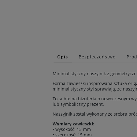
Opis
Bezpieczeństwo
Prod
Minimalistyczny naszyjnik z geometryczn
Forma zawieszki inspirowana sztuką orig
minimalistyczny styl sprawiają, że naszy
To subtelna biżuteria o nowoczesnym wyg
lub symboliczny prezent.
Naszyjnik został wykonany ze srebra pró
Wymiary zawieszki:
• wysokość: 13 mm
• szerokość: 15 mm