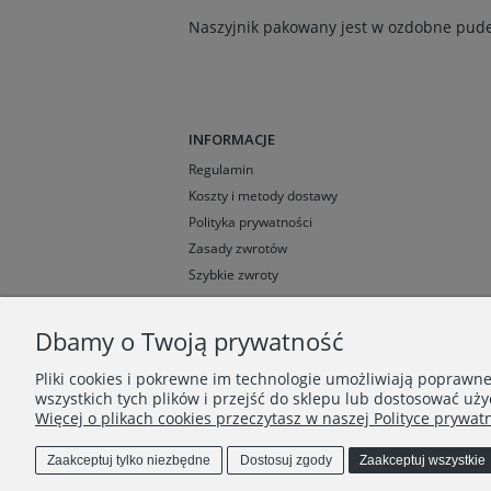
Naszyjnik pakowany jest w ozdobne pudeł
INFORMACJE
Regulamin
Koszty i metody dostawy
Polityka prywatności
Zasady zwrotów
Szybkie zwroty
Dbamy o Twoją prywatność
Pliki cookies i pokrewne im technologie umożliwiają poprawn
wszystkich tych plików i przejść do sklepu lub dostosować uży
Więcej o plikach cookies przeczytasz w naszej Polityce prywatn
Zaakceptuj tylko niezbędne
Dostosuj zgody
Zaakceptuj wszystkie