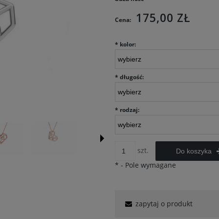
175,00 ZŁ
Cena:
*
kolor:
*
długość:
*
rodzaj:
szt.
Do koszyka
*
- Pole wymagane
zapytaj o produkt