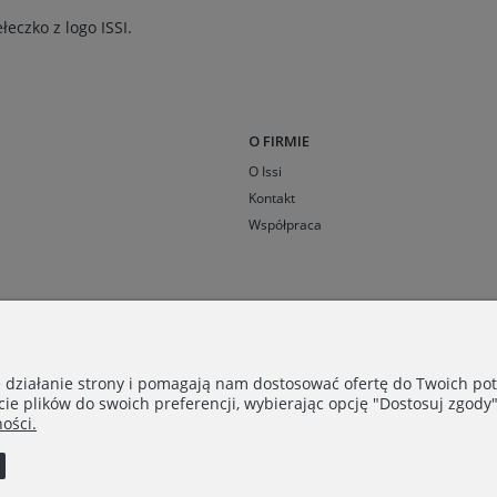
eczko z logo ISSI.
O FIRMIE
O Issi
Kontakt
Współpraca
e działanie strony i pomagają nam dostosować ofertę do Twoich p
cie plików do swoich preferencji, wybierając opcję "Dostosuj zgody"
ości.