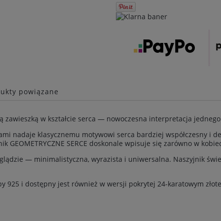
ukty powiązane
ą zawieszką w kształcie serca — nowoczesna interpretacja jedneg
ami nadaje klasycznemu motywowi serca bardziej współczesny i desi
jnik GEOMETRYCZNE SERCE doskonale wpisuje się zarówno w kobiece, 
lądzie — minimalistyczna, wyrazista i uniwersalna. Naszyjnik świe
by 925 i dostępny jest również w wersji pokrytej 24-karatowym zł