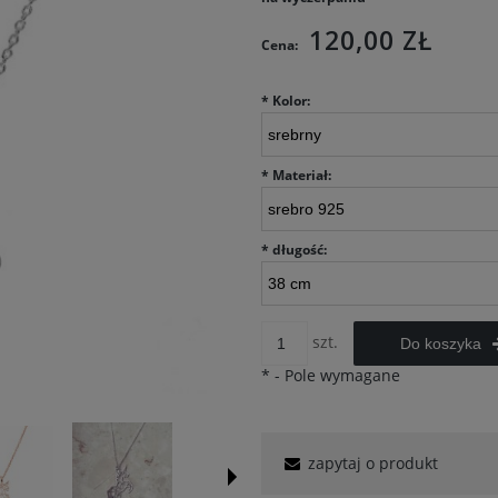
120,00 ZŁ
Cena:
*
Kolor:
*
Materiał:
*
długość:
szt.
Do koszyka
*
- Pole wymagane
zapytaj o produkt