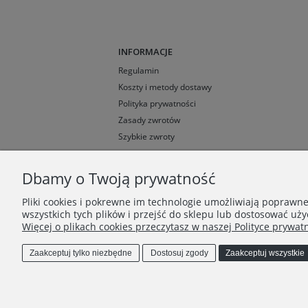
INFORMACJE
Regulamin
Koszty i metody dostawy
Polityka prywatności
Zasady zwrotów
Szybkie zwroty
Dbamy o Twoją prywatność
Pliki cookies i pokrewne im technologie umożliwiają poprawn
wszystkich tych plików i przejść do sklepu lub dostosować uży
Więcej o plikach cookies przeczytasz w naszej Polityce prywatn
Zaakceptuj tylko niezbędne
Dostosuj zgody
Zaakceptuj wszystkie