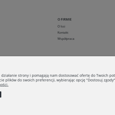
O FIRMIE
O Issi
Kontakt
Współpraca
e działanie strony i pomagają nam dostosować ofertę do Twoich p
cie plików do swoich preferencji, wybierając opcję "Dostosuj zgody"
ości.