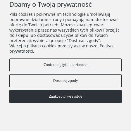
Dbamy o Twoją prywatność
Pliki cookies i pokrewne im technologie umożliwiają
O FIRMIE
poprawne działanie strony i pomagają nam dostosować
ofertę do Twoich potrzeb. Możesz zaakceptować
wykorzystanie przez nas wszystkich tych plików i przejść
do sklepu lub dostosować użycie plików do swoich
preferencji, wybierając opcję "Dostosuj zgody".
Więcej o plikach cookies przeczytasz w naszej Polityce
prywatności.
Zaakceptuj tylko niezbędne
Dostosuj zgody
Pokaż pełną wersję strony
Sklep internetowy Shoper.pl
Zaakceptuj wszystkie