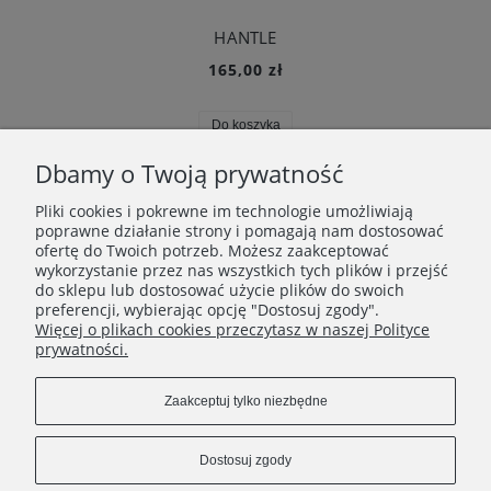
HANTLE
165,00 zł
Do koszyka
Dbamy o Twoją prywatność
«
1
2
3
4
5
...
10
»
Pliki cookies i pokrewne im technologie umożliwiają
poprawne działanie strony i pomagają nam dostosować
ofertę do Twoich potrzeb. Możesz zaakceptować
wykorzystanie przez nas wszystkich tych plików i przejść
INFORMACJE
do sklepu lub dostosować użycie plików do swoich
preferencji, wybierając opcję "Dostosuj zgody".
Więcej o plikach cookies przeczytasz w naszej Polityce
O FIRMIE
prywatności.
Zaakceptuj tylko niezbędne
Dostosuj zgody