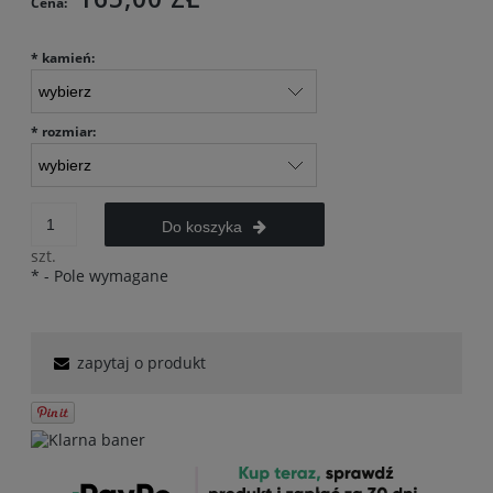
Cena:
*
kamień:
*
rozmiar:
Do koszyka
szt.
*
- Pole wymagane
zapytaj o produkt