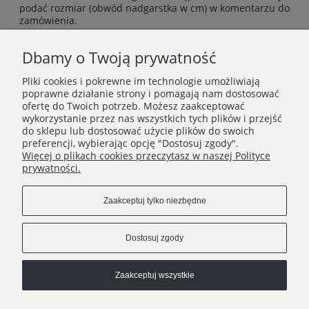
podać rozmiar (obwód nadgarstka w cm) w komentarzu do
zamówienia.
Biżuteria pakowana w ozdobne pudełeczko
Dbamy o Twoją prywatność
Możliwość zamówienia bransoletki z innymi kamieniami -
zapraszam do kontaktu!
Pliki cookies i pokrewne im technologie umożliwiają
poprawne działanie strony i pomagają nam dostosować
ofertę do Twoich potrzeb. Możesz zaakceptować
wykorzystanie przez nas wszystkich tych plików i przejść
INFORMACJE
do sklepu lub dostosować użycie plików do swoich
preferencji, wybierając opcję "Dostosuj zgody".
Więcej o plikach cookies przeczytasz w naszej Polityce
O FIRMIE
prywatności.
Zaakceptuj tylko niezbędne
Dostosuj zgody
Zaakceptuj wszystkie