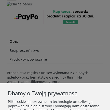
Opis
Bezpieczeństwo
Produkty powiązane
Bransoletka męska / unisex wykonana z zielonych
jadeitów oraz hematytów o średnicy 8mm. Na
wzmacnianej silikonowej gumce.
Bransoletka pakowana w ozdobne pudełeczko.
Dbamy o Twoją prywatność
Pliki cookies i pokrewne im technologie umożliwiają
poprawne działanie strony i pomagają nam dostosować